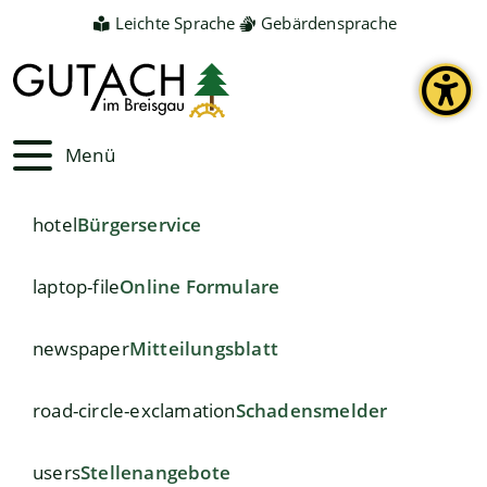
Leichte Sprache
Gebärdensprache
Menü
hotel
Bürgerservice
laptop-file
Online Formulare
newspaper
Mitteilungsblatt
road-circle-exclamation
Schadensmelder
users
Stellenangebote