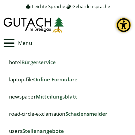
Leichte Sprache
Gebärdensprache
Menü
hotel
Bürgerservice
laptop-file
Online Formulare
newspaper
Mitteilungsblatt
road-circle-exclamation
Schadensmelder
users
Stellenangebote