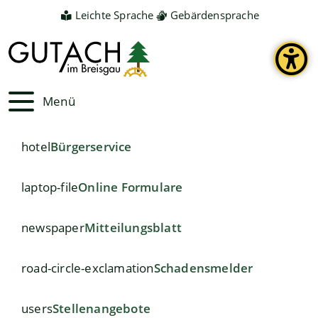
Leichte Sprache
Gebärdensprache
Menü
hotel
Bürgerservice
laptop-file
Online Formulare
newspaper
Mitteilungsblatt
road-circle-exclamation
Schadensmelder
users
Stellenangebote