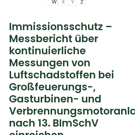
W
X
Y
Z
Immissionsschutz –
Messbericht über
kontinuierliche
Messungen von
Luftschadstoffen bei
Großfeuerungs-,
Gasturbinen- und
Verbrennungsmotoranl
nach 13. BImSchV