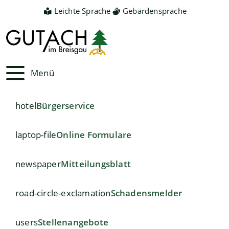
Leichte Sprache
Gebärdensprache
Menü
hotel
Bürgerservice
laptop-file
Online Formulare
newspaper
Mitteilungsblatt
road-circle-exclamation
Schadensmelder
users
Stellenangebote