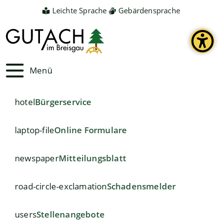
Leichte Sprache
Gebärdensprache
Menü
hotel
Bürgerservice
laptop-file
Online Formulare
newspaper
Mitteilungsblatt
road-circle-exclamation
Schadensmelder
users
Stellenangebote