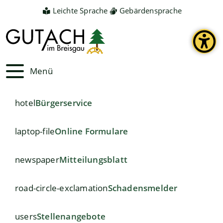
Leichte Sprache
Gebärdensprache
Menü
hotel
Bürgerservice
laptop-file
Online Formulare
newspaper
Mitteilungsblatt
road-circle-exclamation
Schadensmelder
users
Stellenangebote