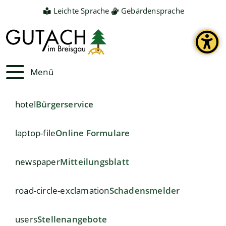
Leichte Sprache
Gebärdensprache
Menü
hotel
Bürgerservice
laptop-file
Online Formulare
newspaper
Mitteilungsblatt
road-circle-exclamation
Schadensmelder
users
Stellenangebote