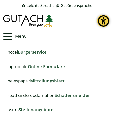
Leichte Sprache
Gebärdensprache
Menü
hotel
Bürgerservice
laptop-file
Online Formulare
newspaper
Mitteilungsblatt
road-circle-exclamation
Schadensmelder
users
Stellenangebote