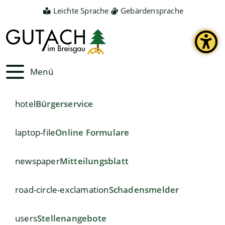
Leichte Sprache
Gebärdensprache
Menü
hotel
Bürgerservice
laptop-file
Online Formulare
newspaper
Mitteilungsblatt
road-circle-exclamation
Schadensmelder
users
Stellenangebote