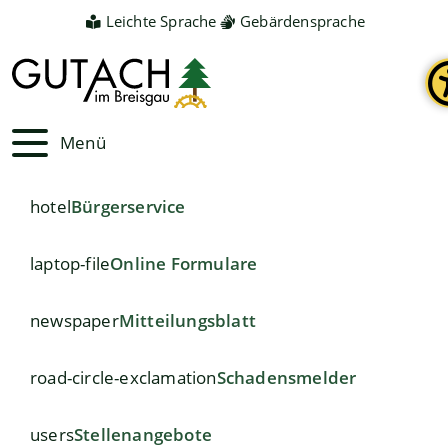
Leichte Sprache
Gebärdensprache
Menü
hotel
Bürgerservice
laptop-file
Online Formulare
newspaper
Mitteilungsblatt
road-circle-exclamation
Schadensmelder
users
Stellenangebote