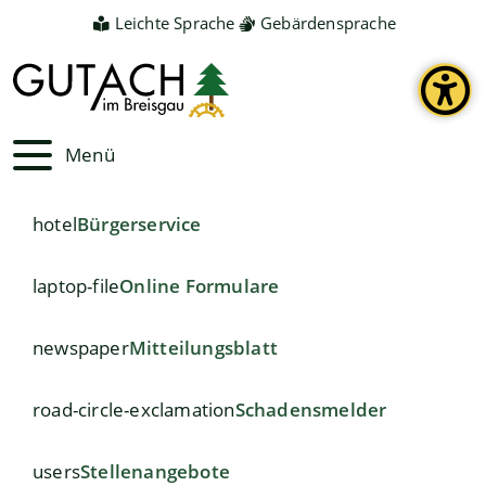
Leichte Sprache
Gebärdensprache
Menü
hotel
Bürgerservice
laptop-file
Online Formulare
newspaper
Mitteilungsblatt
road-circle-exclamation
Schadensmelder
users
Stellenangebote