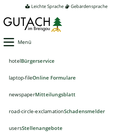
Leichte Sprache
Gebärdensprache
Menü
hotel
Bürgerservice
laptop-file
Online Formulare
newspaper
Mitteilungsblatt
road-circle-exclamation
Schadensmelder
users
Stellenangebote