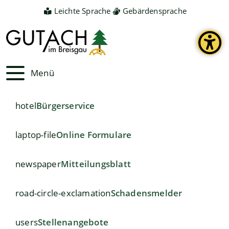
Leichte Sprache
Gebärdensprache
Menü
hotel
Bürgerservice
laptop-file
Online Formulare
newspaper
Mitteilungsblatt
road-circle-exclamation
Schadensmelder
users
Stellenangebote