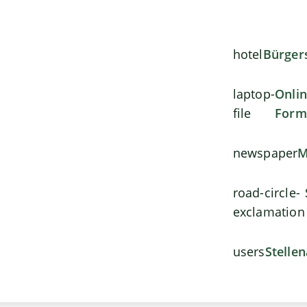
hotel
Bürger
laptop-
Onli
file
Form
newspaper
M
road-circle-
exclamation
users
Stelle