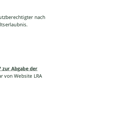
utzberechtigter nach
tserlaubnis.
V zur Abgabe der
r von Website LRA