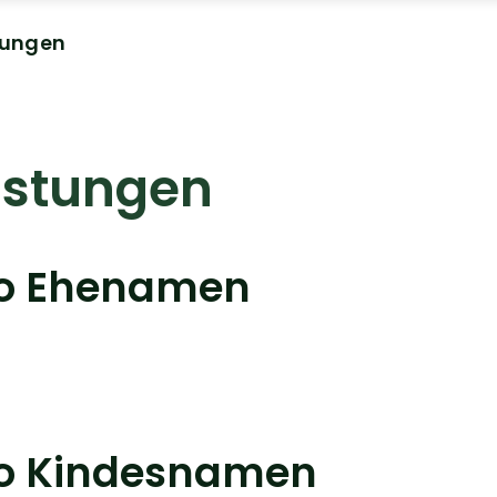
tungen
istungen
eo Ehenamen
eo Kindesnamen