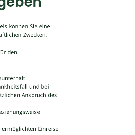
bgeben
tels können Sie eine
äftlichen Zwecken.
für den
nsunterhalt
kheitsfall und bei
tzlichen Anspruch des
 beziehungsweise
g ermöglichten Einreise