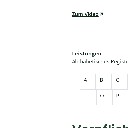
Zum Video
Leistungen
Alphabetisches Regist
A
B
C
O
P