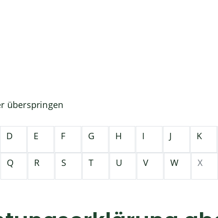
er überspringen
D
E
F
G
H
I
J
K
Q
R
S
T
U
V
W
X