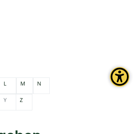
L
M
N
Y
Z