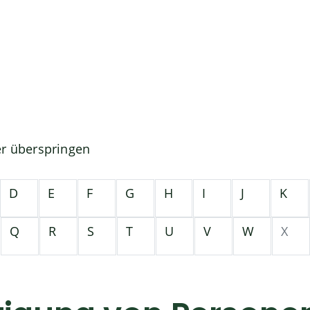
er überspringen
D
E
F
G
H
I
J
K
Q
R
S
T
U
V
W
X