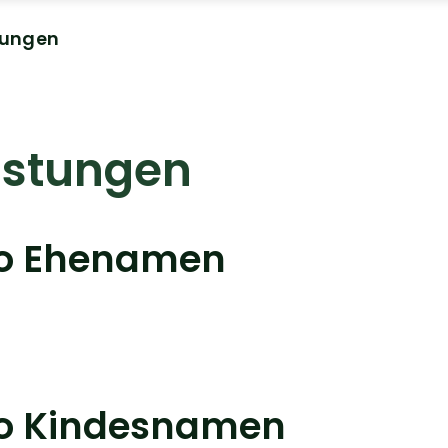
tungen
istungen
eo Ehenamen
eo Kindesnamen