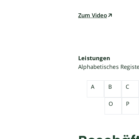
Zum Video
Leistungen
Alphabetisches Regist
A
B
C
O
P