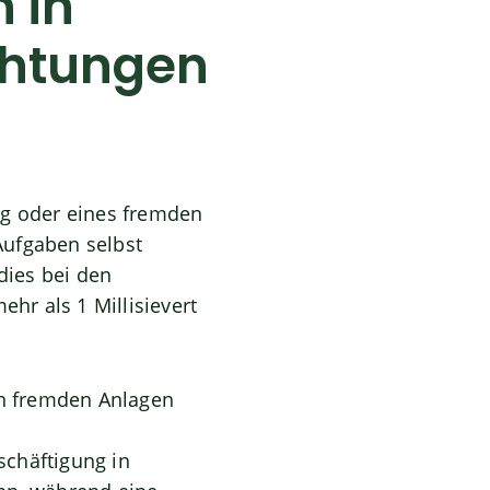
 in
chtungen
g oder eines fremden
 Aufgaben selbst
dies bei den
hr als 1 Millisievert
n fremden Anlagen
chäftigung in