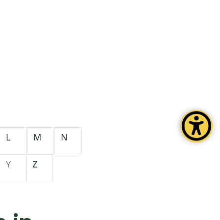
L
M
N
Y
Z