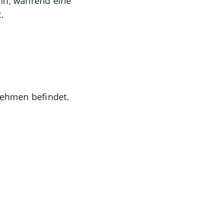
nn, während eine
.
nehmen befindet.