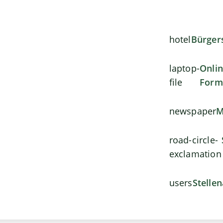
hotel
Bürger
laptop-
Onli
file
Form
newspaper
M
road-circle-
exclamation
users
Stelle