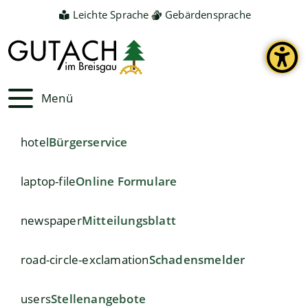
Leichte Sprache
Gebärdensprache
Menü
hotel
Bürgerservice
laptop-file
Online Formulare
newspaper
Mitteilungsblatt
road-circle-exclamation
Schadensmelder
users
Stellenangebote