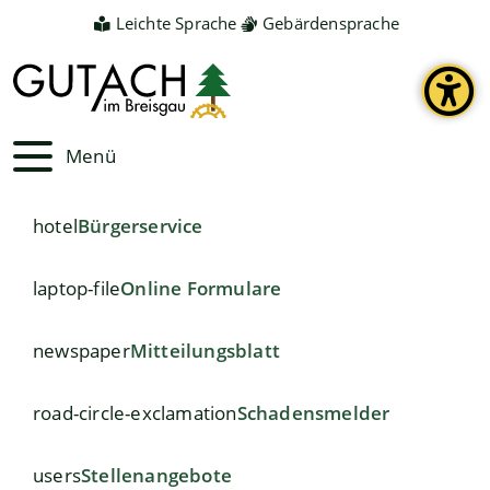
Leichte Sprache
Gebärdensprache
Menü
hotel
Bürgerservice
laptop-file
Online Formulare
newspaper
Mitteilungsblatt
road-circle-exclamation
Schadensmelder
users
Stellenangebote