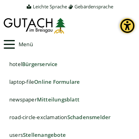
Leichte Sprache
Gebärdensprache
Menü
hotel
Bürgerservice
laptop-file
Online Formulare
newspaper
Mitteilungsblatt
road-circle-exclamation
Schadensmelder
users
Stellenangebote