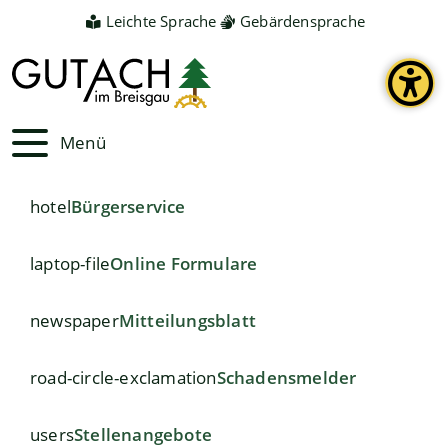
Leichte Sprache
Gebärdensprache
Menü
hotel
Bürgerservice
laptop-file
Online Formulare
newspaper
Mitteilungsblatt
road-circle-exclamation
Schadensmelder
users
Stellenangebote