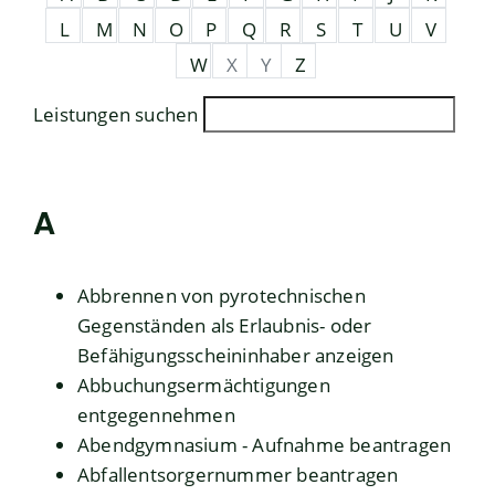
L
M
N
O
P
Q
R
S
T
U
V
W
X
Y
Z
Leistungen suchen
A
Abbrennen von pyrotechnischen
Gegenständen als Erlaubnis- oder
Befähigungsscheininhaber anzeigen
Abbuchungsermächtigungen
entgegennehmen
Abendgymnasium - Aufnahme beantragen
Abfallentsorgernummer beantragen