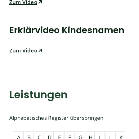
Zum Video
Erklärvideo Kindesnamen
Zum Video
Leistungen
Alphabetisches Register überspringen
A
B
C
D
E
F
G
H
I
J
K