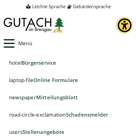
Leichte Sprache
Gebärdensprache
Menü
hotel
Bürgerservice
laptop-file
Online Formulare
newspaper
Mitteilungsblatt
road-circle-exclamation
Schadensmelder
users
Stellenangebote