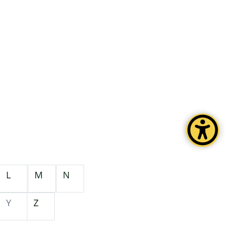
L
M
N
Y
Z