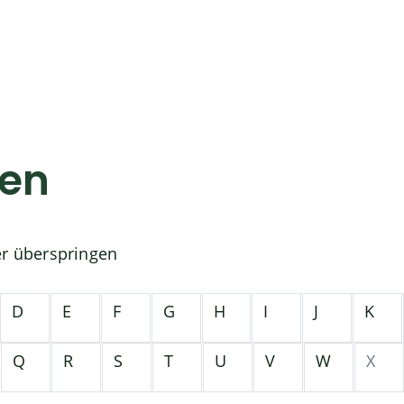
gen
er überspringen
D
E
F
G
H
I
J
K
Q
R
S
T
U
V
W
X