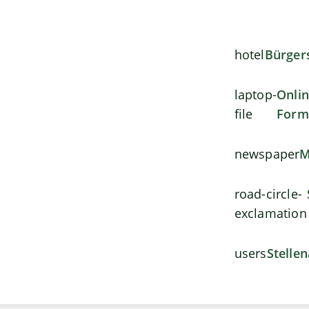
hotel
Bürger
laptop-
Onli
file
Form
newspaper
M
road-circle-
exclamation
users
Stelle