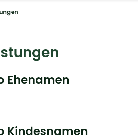
tungen
istungen
eo Ehenamen
eo Kindesnamen