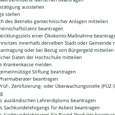
tätigung ausstellen
ge stellen
h des Betriebs gentechnischer Anlagen mitteilen
einschaftslizenz beantragen
wicklungsziels einer Ökokonto-Maßnahme beantrag
nsitzes innerhalb derselben Stadt oder Gemeinde
antragung oder bei Bezug von Bürgergeld mitteilen
cher Daten der Hochschule mitteilen
e Krankenkasse melden
gemeinnützige Stiftung beantragen
Pharmaberater beantragen
rüf-, Zertifizierung- oder Überwachungsstelle (PÜZ-S
ng
s ausländischen Lehrerdiploms beantragen
s Sachkundelehrgangs für Asbest beantragen
s Sachkundelehrgangs für Biozid-Produkte beantra