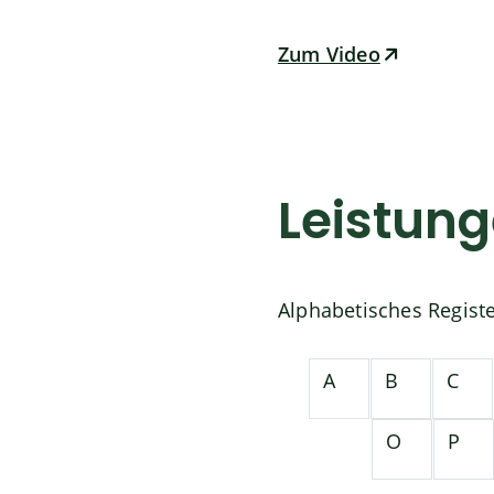
Zum Video
Leistun
Alphabetisches Regist
A
B
C
O
P