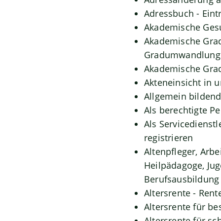
Adressbuch - Eint
Akademische Gesu
Akademische Grade
Gradumwandlunge
Akademische Grad
Akteneinsicht in 
Allgemein bilden
Als berechtigte P
Als Servicedienst
registrieren
Altenpfleger, Arbe
Heilpädagoge, Jug
Berufsausbildung 
Altersrente - Rent
Altersrente für b
Altersrente für 