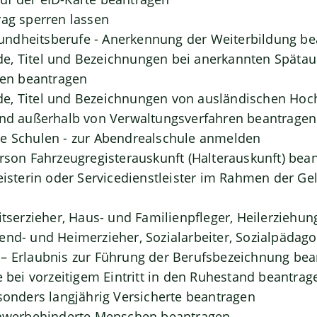
rag sperren lassen
ndheitsberufe - Anerkennung der Weiterbildung be
, Titel und Bezeichnungen bei anerkannten Spätaus
n beantragen
e, Titel und Bezeichnungen von ausländischen Hoc
und außerhalb von Verwaltungsverfahren beantragen
de Schulen - zur Abendrealschule anmelden
erson Fahrzeugregisterauskunft (Halterauskunft) bea
leisterin oder Servicedienstleister im Rahmen der G
itserzieher, Haus- und Familienpfleger, Heilerziehun
end- und Heimerzieher, Sozialarbeiter, Sozialpädag
– Erlaubnis zur Führung der Berufsbezeichnung be
e bei vorzeitigem Eintritt in den Ruhestand beantrag
esonders langjährig Versicherte beantragen
schwerbehinderte Menschen beantragen