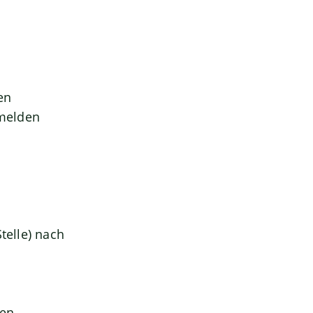
en
 melden
telle) nach
gen