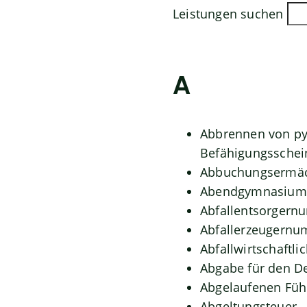
Leistungen suchen
A
Abbrennen von py
Befähigungsschei
Abbuchungsermäc
Abendgymnasium 
Abfallentsorgern
Abfallerzeugernu
Abfallwirtschaftli
Abgabe für den D
Abgelaufenen Führ
Abgeltungsteuer 