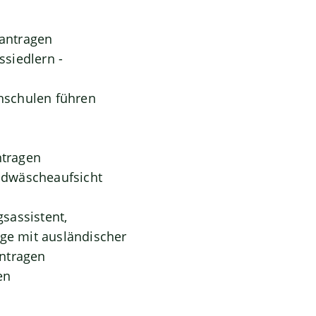
antragen
siedlern -
hschulen führen
ntragen
eldwäscheaufsicht
gsassistent,
oge mit ausländischer
antragen
en