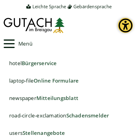
Leichte Sprache
Gebärdensprache
Menü
hotel
Bürgerservice
laptop-file
Online Formulare
newspaper
Mitteilungsblatt
road-circle-exclamation
Schadensmelder
users
Stellenangebote