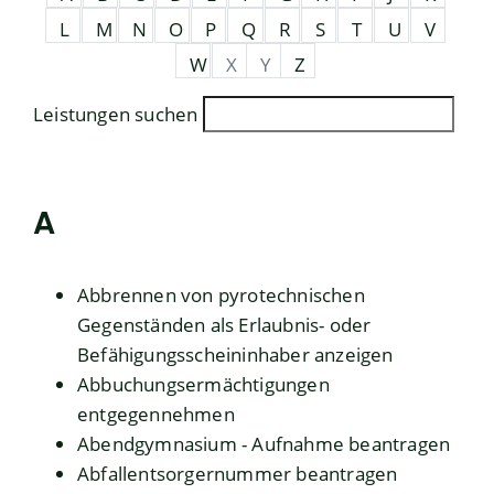
L
M
N
O
P
Q
R
S
T
U
V
W
X
Y
Z
Leistungen suchen
A
Abbrennen von pyrotechnischen
Gegenständen als Erlaubnis- oder
Befähigungsscheininhaber anzeigen
Abbuchungsermächtigungen
entgegennehmen
Abendgymnasium - Aufnahme beantragen
Abfallentsorgernummer beantragen