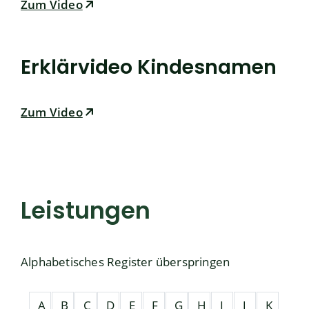
Zum Video
Erklärvideo Kindesnamen
Zum Video
Leistungen
Alphabetisches Register überspringen
A
B
C
D
E
F
G
H
I
J
K