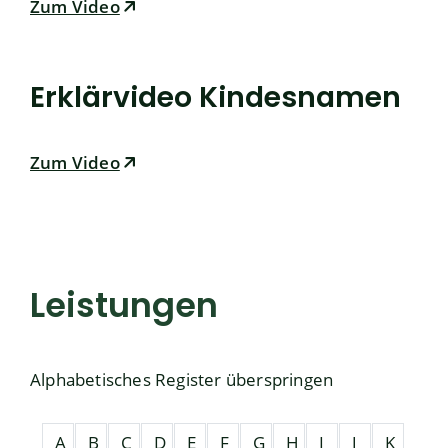
Zum Video
Erklärvideo Kindesnamen
Zum Video
Leistungen
Alphabetisches Register überspringen
A
B
C
D
E
F
G
H
I
J
K