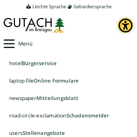
Leichte Sprache
Gebärdensprache
Menü
hotel
Bürgerservice
laptop-file
Online Formulare
newspaper
Mitteilungsblatt
road-circle-exclamation
Schadensmelder
users
Stellenangebote