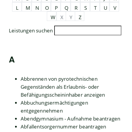
L
M
N
O
P
Q
R
S
T
U
V
W
X
Y
Z
Leistungen suchen
A
Abbrennen von pyrotechnischen
Gegenständen als Erlaubnis- oder
Befähigungsscheininhaber anzeigen
Abbuchungsermächtigungen
entgegennehmen
Abendgymnasium - Aufnahme beantragen
Abfallentsorgernummer beantragen