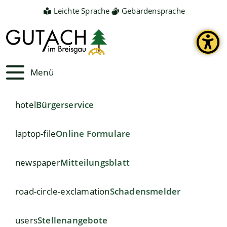
Leichte Sprache
Gebärdensprache
Menü
hotel
Bürgerservice
laptop-file
Online Formulare
newspaper
Mitteilungsblatt
road-circle-exclamation
Schadensmelder
users
Stellenangebote