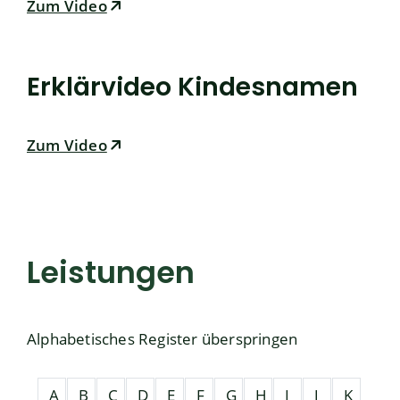
Zum Video
Erklärvideo Kindesnamen
Zum Video
Leistungen
Alphabetisches Register überspringen
A
B
C
D
E
F
G
H
I
J
K