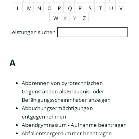
L
M
N
O
P
Q
R
S
T
U
V
W
X
Y
Z
Leistungen suchen
A
Abbrennen von pyrotechnischen
Gegenständen als Erlaubnis- oder
Befähigungsscheininhaber anzeigen
Abbuchungsermächtigungen
entgegennehmen
Abendgymnasium - Aufnahme beantragen
Abfallentsorgernummer beantragen