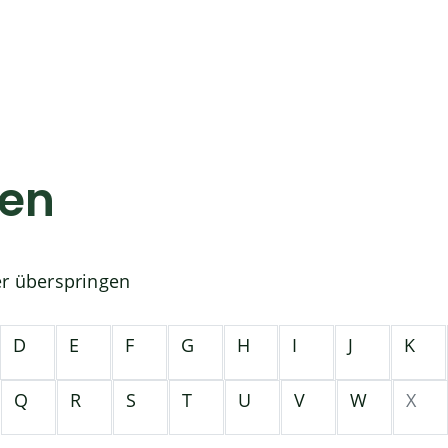
gen
er überspringen
D
E
F
G
H
I
J
K
Q
R
S
T
U
V
W
X