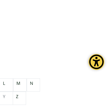
L
M
N
Y
Z