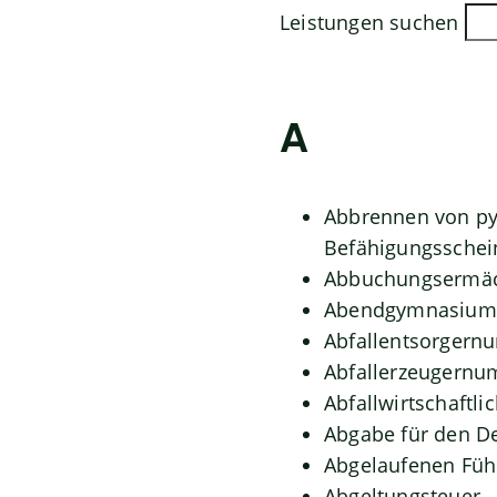
Leistungen suchen
A
Abbrennen von py
Befähigungsschei
Abbuchungsermäc
Abendgymnasium 
Abfallentsorgern
Abfallerzeugernu
Abfallwirtschaftli
Abgabe für den D
Abgelaufenen Führ
Abgeltungsteuer 