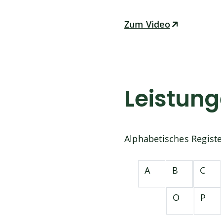
Zum Video
Leistun
Alphabetisches Regist
A
B
C
O
P