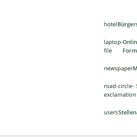
hotel
Bürger
laptop-
Onli
file
Form
newspaper
M
road-circle-
exclamation
users
Stelle