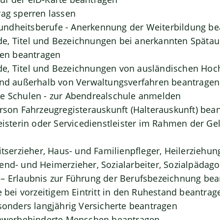
rag sperren lassen
ndheitsberufe - Anerkennung der Weiterbildung be
, Titel und Bezeichnungen bei anerkannten Spätaus
n beantragen
e, Titel und Bezeichnungen von ausländischen Hoc
und außerhalb von Verwaltungsverfahren beantragen
de Schulen - zur Abendrealschule anmelden
erson Fahrzeugregisterauskunft (Halterauskunft) bea
leisterin oder Servicedienstleister im Rahmen der G
itserzieher, Haus- und Familienpfleger, Heilerziehun
end- und Heimerzieher, Sozialarbeiter, Sozialpädag
– Erlaubnis zur Führung der Berufsbezeichnung be
e bei vorzeitigem Eintritt in den Ruhestand beantrag
esonders langjährig Versicherte beantragen
schwerbehinderte Menschen beantragen