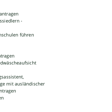
antragen
siedlern -
hschulen führen
ntragen
eldwäscheaufsicht
gsassistent,
oge mit ausländischer
antragen
en