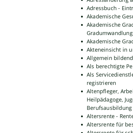
Adressbuch - Eint
Akademische Gesu
Akademische Grade
Gradumwandlunge
Akademische Grad
Akteneinsicht in 
Allgemein bilden
Als berechtigte P
Als Servicedienst
registrieren
Altenpfleger, Arbe
Heilpädagoge, Jug
Berufsausbildung 
Altersrente - Rent
Altersrente für b
Altersrente für 