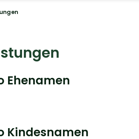
tungen
istungen
eo Ehenamen
eo Kindesnamen