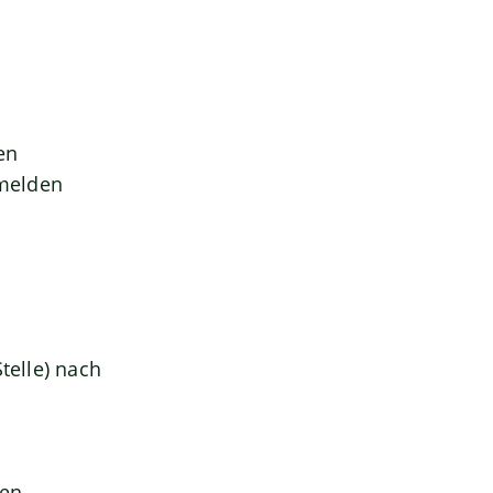
en
 melden
telle) nach
gen