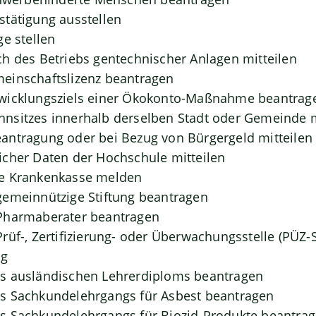
tätigung ausstellen
ge stellen
h des Betriebs gentechnischer Anlagen mitteilen
einschaftslizenz beantragen
wicklungsziels einer Ökokonto-Maßnahme beantrag
nsitzes innerhalb derselben Stadt oder Gemeinde
antragung oder bei Bezug von Bürgergeld mitteilen
cher Daten der Hochschule mitteilen
e Krankenkasse melden
gemeinnützige Stiftung beantragen
Pharmaberater beantragen
rüf-, Zertifizierung- oder Überwachungsstelle (PÜZ-S
ng
s ausländischen Lehrerdiploms beantragen
s Sachkundelehrgangs für Asbest beantragen
s Sachkundelehrgangs für Biozid-Produkte beantra