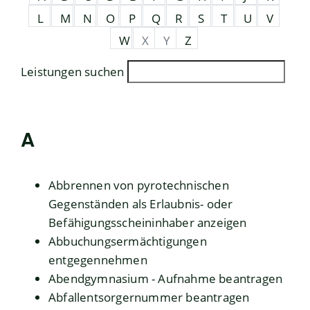
L
M
N
O
P
Q
R
S
T
U
V
W
X
Y
Z
Leistungen suchen
A
Abbrennen von pyrotechnischen
Gegenständen als Erlaubnis- oder
Befähigungsscheininhaber anzeigen
Abbuchungsermächtigungen
entgegennehmen
Abendgymnasium - Aufnahme beantragen
Abfallentsorgernummer beantragen