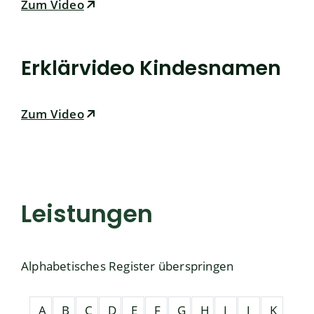
Zum Video
Erklärvideo Kindesnamen
Zum Video
Leistungen
Alphabetisches Register überspringen
A
B
C
D
E
F
G
H
I
J
K