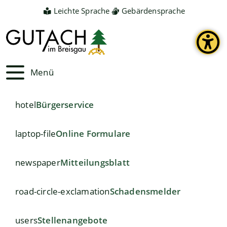
Leichte Sprache
Gebärdensprache
Menü
hotel
Bürgerservice
laptop-file
Online Formulare
newspaper
Mitteilungsblatt
road-circle-exclamation
Schadensmelder
users
Stellenangebote