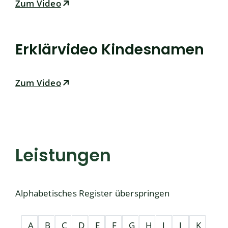
Zum Video
Erklärvideo Kindesnamen
Zum Video
Leistungen
Alphabetisches Register überspringen
A
B
C
D
E
F
G
H
I
J
K