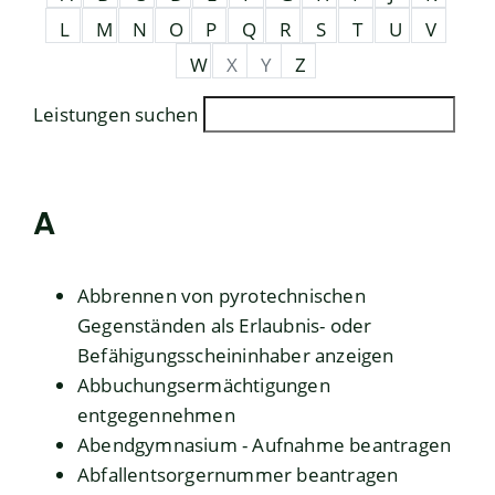
L
M
N
O
P
Q
R
S
T
U
V
W
X
Y
Z
Leistungen suchen
A
Abbrennen von pyrotechnischen
Gegenständen als Erlaubnis- oder
Befähigungsscheininhaber anzeigen
Abbuchungsermächtigungen
entgegennehmen
Abendgymnasium - Aufnahme beantragen
Abfallentsorgernummer beantragen