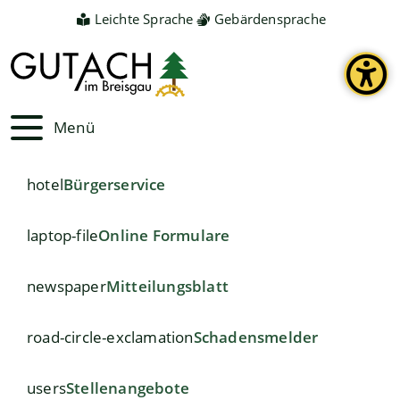
Leichte Sprache
Gebärdensprache
Menü
hotel
Bürgerservice
laptop-file
Online Formulare
newspaper
Mitteilungsblatt
road-circle-exclamation
Schadensmelder
users
Stellenangebote