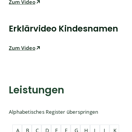
Zum Video
Erklärvideo Kindesnamen
Zum Video
Leistungen
Alphabetisches Register überspringen
A
B
C
D
E
F
G
H
I
J
K