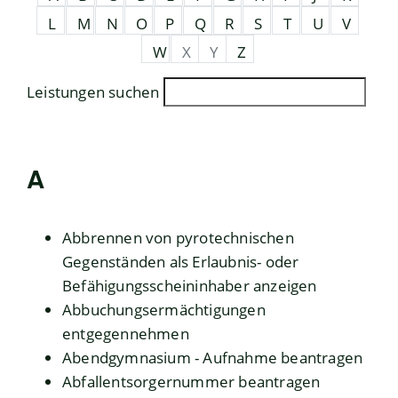
L
M
N
O
P
Q
R
S
T
U
V
W
X
Y
Z
Leistungen suchen
A
Abbrennen von pyrotechnischen
Gegenständen als Erlaubnis- oder
Befähigungsscheininhaber anzeigen
Abbuchungsermächtigungen
entgegennehmen
Abendgymnasium - Aufnahme beantragen
Abfallentsorgernummer beantragen