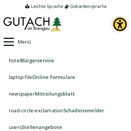
Leichte Sprache
Gebärdensprache
Menü
hotel
Bürgerservice
laptop-file
Online Formulare
newspaper
Mitteilungsblatt
road-circle-exclamation
Schadensmelder
users
Stellenangebote