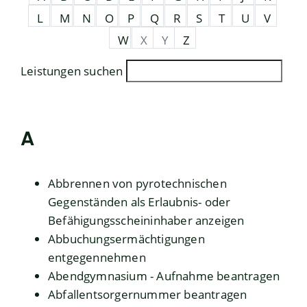
L
M
N
O
P
Q
R
S
T
U
V
W
X
Y
Z
Leistungen suchen
A
Abbrennen von pyrotechnischen
Gegenständen als Erlaubnis- oder
Befähigungsscheininhaber anzeigen
Abbuchungsermächtigungen
entgegennehmen
Abendgymnasium - Aufnahme beantragen
Abfallentsorgernummer beantragen