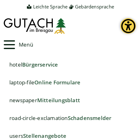
Leichte Sprache
Gebärdensprache
Menü
hotel
Bürgerservice
laptop-file
Online Formulare
newspaper
Mitteilungsblatt
road-circle-exclamation
Schadensmelder
users
Stellenangebote