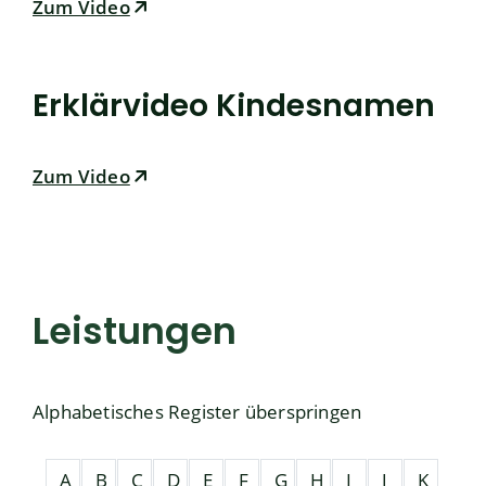
Zum Video
Erklärvideo Kindesnamen
Zum Video
Leistungen
Alphabetisches Register überspringen
A
B
C
D
E
F
G
H
I
J
K