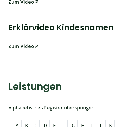
Zum Video
Erklärvideo Kindesnamen
Zum Video
Leistungen
Alphabetisches Register überspringen
A
B
C
D
E
F
G
H
I
J
K