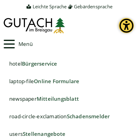
Leichte Sprache
Gebärdensprache
Menü
hotel
Bürgerservice
laptop-file
Online Formulare
newspaper
Mitteilungsblatt
road-circle-exclamation
Schadensmelder
users
Stellenangebote