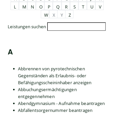
L
M
N
O
P
Q
R
S
T
U
V
W
X
Y
Z
Leistungen suchen
A
Abbrennen von pyrotechnischen
Gegenständen als Erlaubnis- oder
Befähigungsscheininhaber anzeigen
Abbuchungsermächtigungen
entgegennehmen
Abendgymnasium - Aufnahme beantragen
Abfallentsorgernummer beantragen