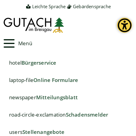
Leichte Sprache
Gebärdensprache
Menü
hotel
Bürgerservice
laptop-file
Online Formulare
newspaper
Mitteilungsblatt
road-circle-exclamation
Schadensmelder
users
Stellenangebote