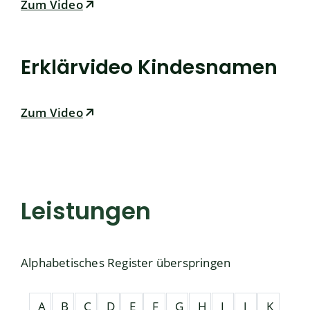
Zum Video
Erklärvideo Kindesnamen
Zum Video
Leistungen
Alphabetisches Register überspringen
A
B
C
D
E
F
G
H
I
J
K