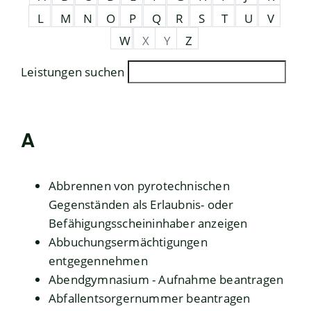
L
M
N
O
P
Q
R
S
T
U
V
W
X
Y
Z
Leistungen suchen
A
Abbrennen von pyrotechnischen
Gegenständen als Erlaubnis- oder
Befähigungsscheininhaber anzeigen
Abbuchungsermächtigungen
entgegennehmen
Abendgymnasium - Aufnahme beantragen
Abfallentsorgernummer beantragen