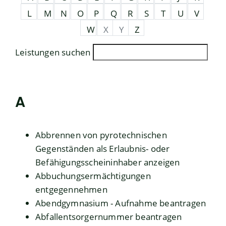
L
M
N
O
P
Q
R
S
T
U
V
W
X
Y
Z
Leistungen suchen
A
Abbrennen von pyrotechnischen
Gegenständen als Erlaubnis- oder
Befähigungsscheininhaber anzeigen
Abbuchungsermächtigungen
entgegennehmen
Abendgymnasium - Aufnahme beantragen
Abfallentsorgernummer beantragen