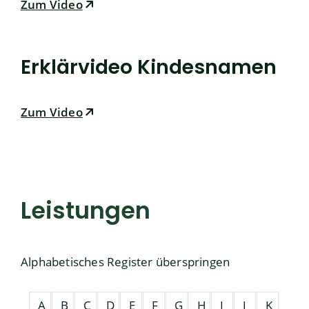
Zum Video
Erklärvideo Kindesnamen
Zum Video
Leistungen
Alphabetisches Register überspringen
A
B
C
D
E
F
G
H
I
J
K