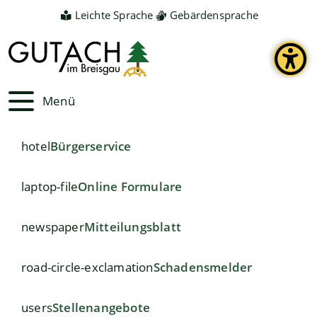
Leichte Sprache
Gebärdensprache
Menü
hotel
Bürgerservice
laptop-file
Online Formulare
newspaper
Mitteilungsblatt
road-circle-exclamation
Schadensmelder
users
Stellenangebote