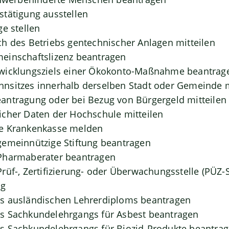
tätigung ausstellen
ge stellen
h des Betriebs gentechnischer Anlagen mitteilen
einschaftslizenz beantragen
wicklungsziels einer Ökokonto-Maßnahme beantrag
nsitzes innerhalb derselben Stadt oder Gemeinde
antragung oder bei Bezug von Bürgergeld mitteilen
cher Daten der Hochschule mitteilen
e Krankenkasse melden
gemeinnützige Stiftung beantragen
Pharmaberater beantragen
rüf-, Zertifizierung- oder Überwachungsstelle (PÜZ-S
ng
s ausländischen Lehrerdiploms beantragen
s Sachkundelehrgangs für Asbest beantragen
s Sachkundelehrgangs für Biozid-Produkte beantra