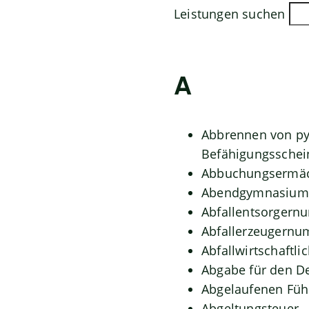
Leistungen suchen
A
Abbrennen von py
Befähigungsschei
Abbuchungsermäc
Abendgymnasium 
Abfallentsorgern
Abfallerzeugernu
Abfallwirtschaftli
Abgabe für den D
Abgelaufenen Führ
Abgeltungsteuer 