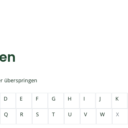
gen
er überspringen
D
E
F
G
H
I
J
K
Q
R
S
T
U
V
W
X