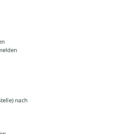
en
 melden
telle) nach
gen