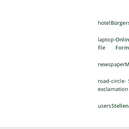
hotel
Bürger
laptop-
Onli
file
Form
newspaper
M
road-circle-
exclamation
users
Stelle