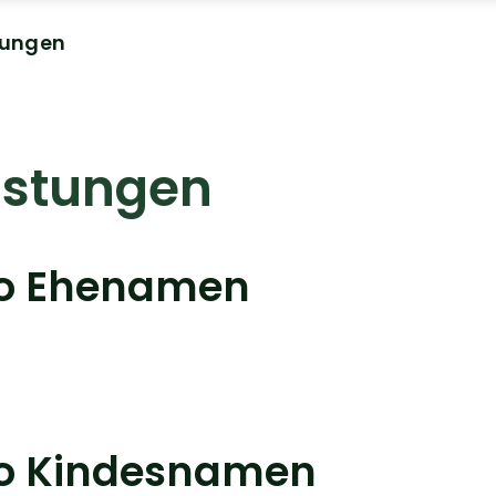
tungen
istungen
eo Ehenamen
eo Kindesnamen