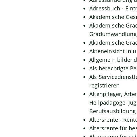
Adressbuch - Eint
Akademische Gesu
Akademische Grade
Gradumwandlunge
Akademische Grad
Akteneinsicht in 
Allgemein bilden
Als berechtigte P
Als Servicedienst
registrieren
Altenpfleger, Arbe
Heilpädagoge, Jug
Berufsausbildung 
Altersrente - Rent
Altersrente für b
Altersrente für 