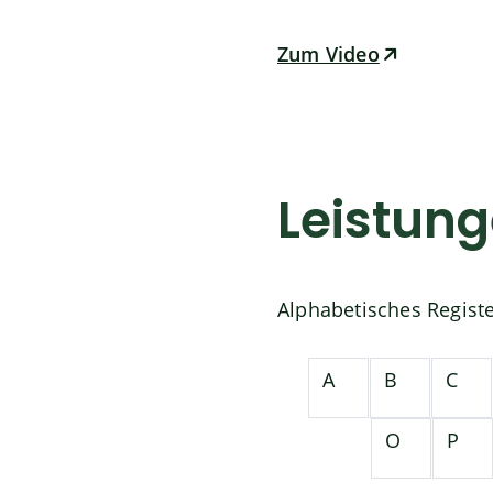
Zum Video
Leistun
Alphabetisches Regist
A
B
C
O
P