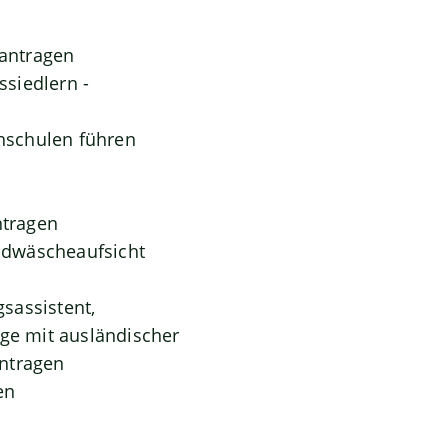
antragen
siedlern -
hschulen führen
ntragen
eldwäscheaufsicht
gsassistent,
oge mit ausländischer
antragen
en