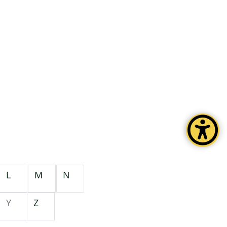
L
M
N
Y
Z