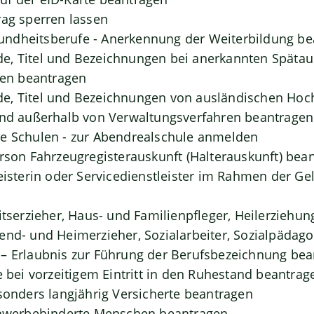
rag sperren lassen
ndheitsberufe - Anerkennung der Weiterbildung be
, Titel und Bezeichnungen bei anerkannten Spätaus
n beantragen
e, Titel und Bezeichnungen von ausländischen Hoc
und außerhalb von Verwaltungsverfahren beantragen
de Schulen - zur Abendrealschule anmelden
erson Fahrzeugregisterauskunft (Halterauskunft) bea
leisterin oder Servicedienstleister im Rahmen der G
itserzieher, Haus- und Familienpfleger, Heilerziehun
end- und Heimerzieher, Sozialarbeiter, Sozialpädag
– Erlaubnis zur Führung der Berufsbezeichnung be
e bei vorzeitigem Eintritt in den Ruhestand beantrag
esonders langjährig Versicherte beantragen
schwerbehinderte Menschen beantragen