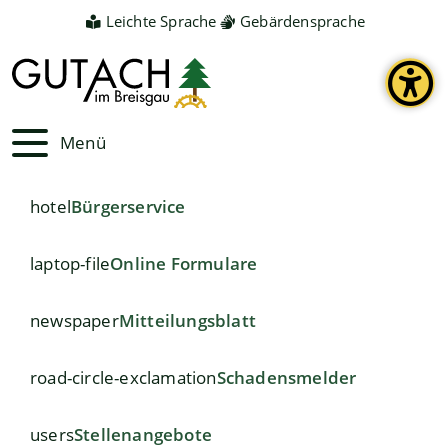
Leichte Sprache
Gebärdensprache
Menü
hotel
Bürgerservice
laptop-file
Online Formulare
newspaper
Mitteilungsblatt
road-circle-exclamation
Schadensmelder
users
Stellenangebote