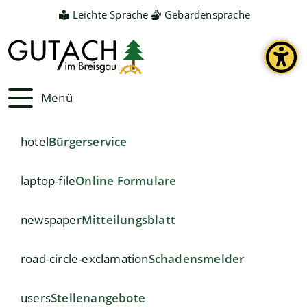
Leichte Sprache
Gebärdensprache
Menü
hotel
Bürgerservice
laptop-file
Online Formulare
newspaper
Mitteilungsblatt
road-circle-exclamation
Schadensmelder
users
Stellenangebote