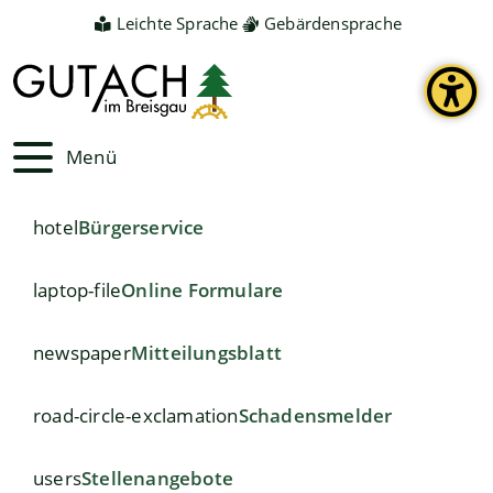
Leichte Sprache
Gebärdensprache
Menü
hotel
Bürgerservice
laptop-file
Online Formulare
newspaper
Mitteilungsblatt
road-circle-exclamation
Schadensmelder
users
Stellenangebote