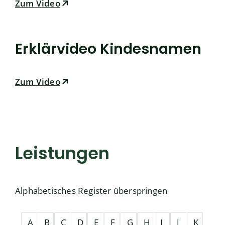
Zum Video
Erklärvideo Kindesnamen
Zum Video
Leistungen
Alphabetisches Register überspringen
A
B
C
D
E
F
G
H
I
J
K