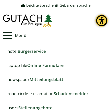
Leichte Sprache
Gebärdensprache
Menü
hotel
Bürgerservice
laptop-file
Online Formulare
newspaper
Mitteilungsblatt
road-circle-exclamation
Schadensmelder
users
Stellenangebote