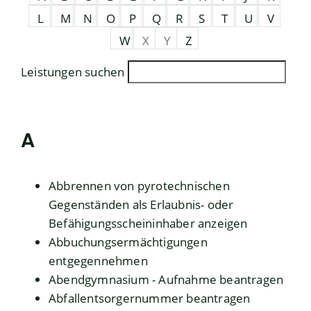
L
M
N
O
P
Q
R
S
T
U
V
W
X
Y
Z
Leistungen suchen
A
Abbrennen von pyrotechnischen
Gegenständen als Erlaubnis- oder
Befähigungsscheininhaber anzeigen
Abbuchungsermächtigungen
entgegennehmen
Abendgymnasium - Aufnahme beantragen
Abfallentsorgernummer beantragen