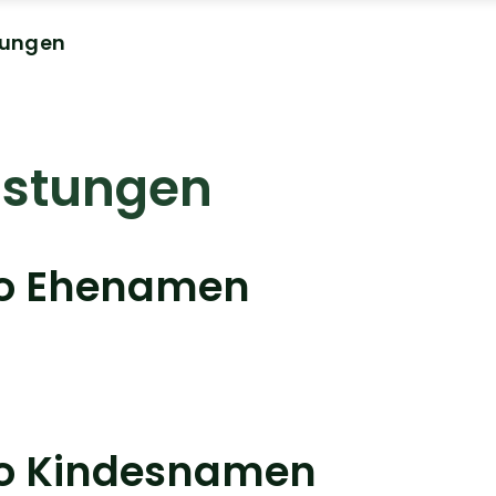
tungen
istungen
eo Ehenamen
eo Kindesnamen