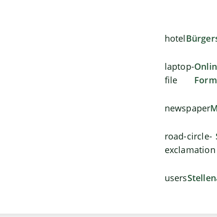
hotel
Bürger
laptop-
Onli
file
Form
newspaper
M
road-circle-
exclamation
users
Stelle