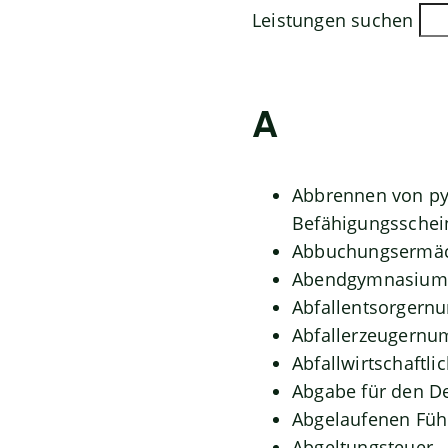
Leistungen suchen
A
Abbrennen von py
Befähigungsschei
Abbuchungsermäc
Abendgymnasium 
Abfallentsorgern
Abfallerzeugernu
Abfallwirtschaftli
Abgabe für den D
Abgelaufenen Führ
Abgeltungsteuer 