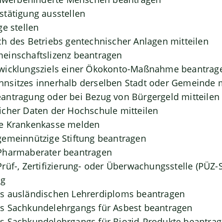
tätigung ausstellen
ge stellen
h des Betriebs gentechnischer Anlagen mitteilen
einschaftslizenz beantragen
wicklungsziels einer Ökokonto-Maßnahme beantrag
nsitzes innerhalb derselben Stadt oder Gemeinde
antragung oder bei Bezug von Bürgergeld mitteilen
cher Daten der Hochschule mitteilen
e Krankenkasse melden
gemeinnützige Stiftung beantragen
Pharmaberater beantragen
rüf-, Zertifizierung- oder Überwachungsstelle (PÜZ-S
ng
s ausländischen Lehrerdiploms beantragen
s Sachkundelehrgangs für Asbest beantragen
s Sachkundelehrgangs für Biozid-Produkte beantra