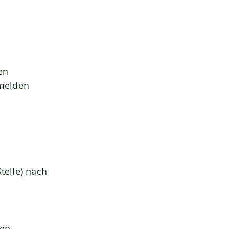
en
 melden
telle) nach
gen