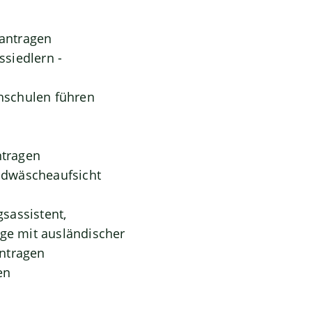
antragen
siedlern -
hschulen führen
ntragen
eldwäscheaufsicht
gsassistent,
oge mit ausländischer
antragen
en