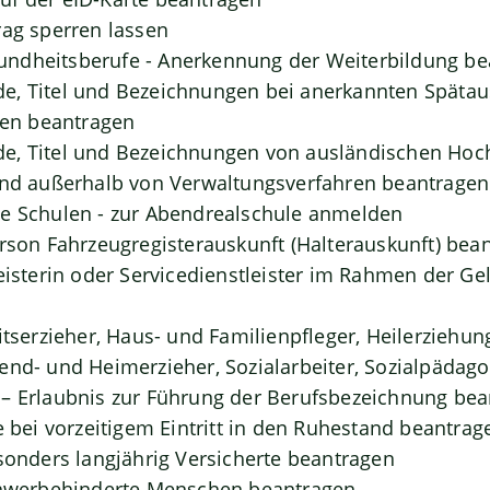
rag sperren lassen
ndheitsberufe - Anerkennung der Weiterbildung be
, Titel und Bezeichnungen bei anerkannten Spätaus
n beantragen
e, Titel und Bezeichnungen von ausländischen Hoc
und außerhalb von Verwaltungsverfahren beantragen
de Schulen - zur Abendrealschule anmelden
erson Fahrzeugregisterauskunft (Halterauskunft) bea
leisterin oder Servicedienstleister im Rahmen der G
itserzieher, Haus- und Familienpfleger, Heilerziehun
end- und Heimerzieher, Sozialarbeiter, Sozialpädag
– Erlaubnis zur Führung der Berufsbezeichnung be
e bei vorzeitigem Eintritt in den Ruhestand beantrag
esonders langjährig Versicherte beantragen
schwerbehinderte Menschen beantragen