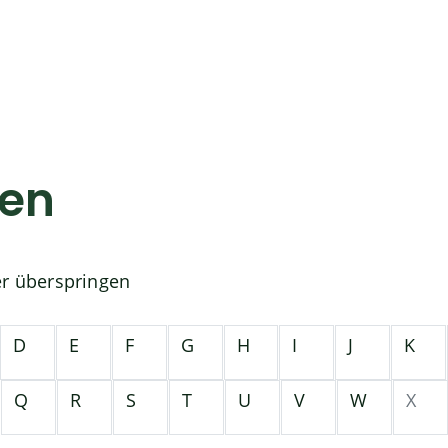
gen
er überspringen
D
E
F
G
H
I
J
K
Q
R
S
T
U
V
W
X