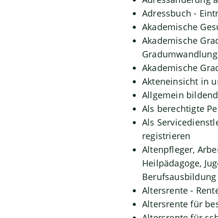
Adressbuch - Eint
Akademische Gesu
Akademische Grade
Gradumwandlunge
Akademische Grad
Akteneinsicht in 
Allgemein bilden
Als berechtigte P
Als Servicedienst
registrieren
Altenpfleger, Arbe
Heilpädagoge, Jug
Berufsausbildung 
Altersrente - Rent
Altersrente für b
Altersrente für 