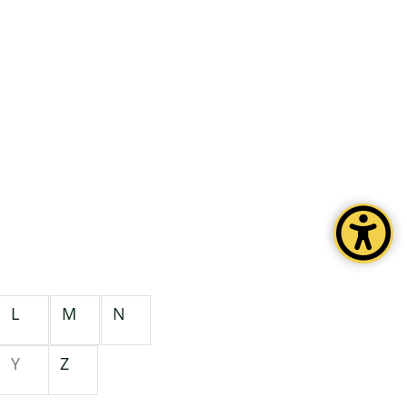
L
M
N
Y
Z