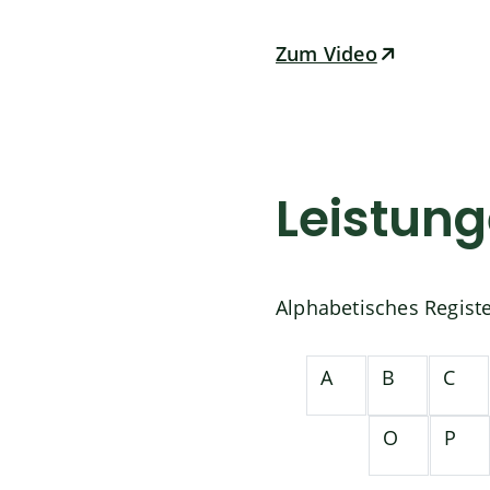
Zum Video
Leistun
Alphabetisches Regist
A
B
C
O
P