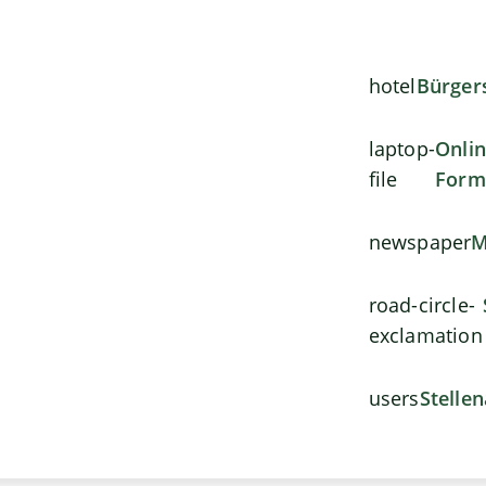
hotel
Bürger
laptop-
Onli
file
Form
newspaper
M
road-circle-
exclamation
users
Stelle