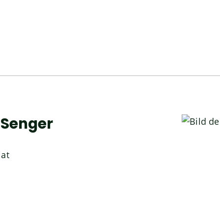
Senger
iat