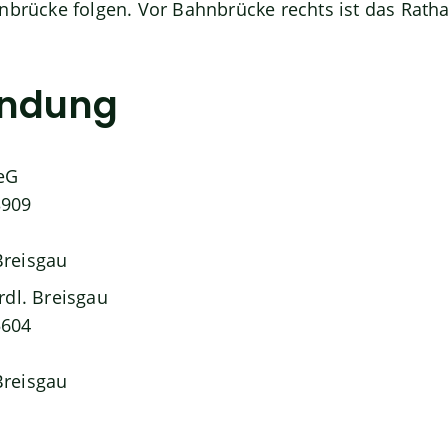
nbrücke folgen. Vor Bahnbrücke rechts ist das Rath
indung
eG
3909
reisgau
rdl. Breisgau
5604
reisgau