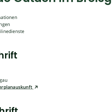
mationen
ungen
linedienste
rift
sgau
ahrplanauskunft
hrift