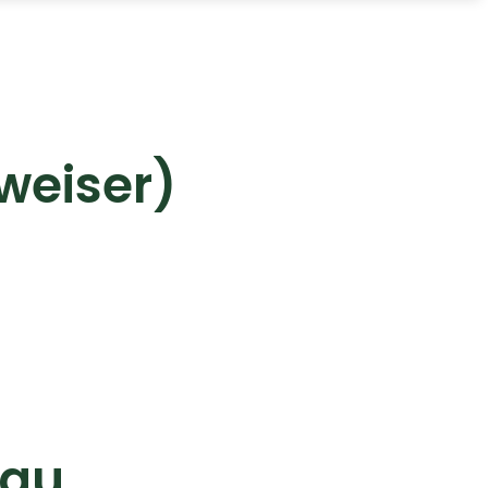
weiser)
gau