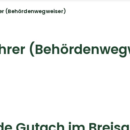
er (Behördenwegweiser)
hrer (Behördenweg
e Gutach im Breis