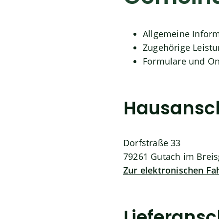
Allgemeine Infor
Zugehörige Leist
Formulare und On
Hausansch
Dorfstraße 33
79261
Gutach im Brei
Zur elektronischen F
Lieferansc