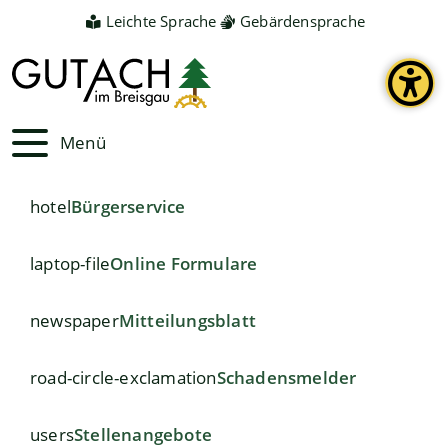
Leichte Sprache
Gebärdensprache
Menü
hotel
Bürgerservice
laptop-file
Online Formulare
newspaper
Mitteilungsblatt
road-circle-exclamation
Schadensmelder
users
Stellenangebote