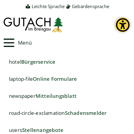
Leichte Sprache
Gebärdensprache
Menü
hotel
Bürgerservice
laptop-file
Online Formulare
newspaper
Mitteilungsblatt
road-circle-exclamation
Schadensmelder
users
Stellenangebote