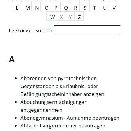
L
M
N
O
P
Q
R
S
T
U
V
W
X
Y
Z
Leistungen suchen
A
Abbrennen von pyrotechnischen
Gegenständen als Erlaubnis- oder
Befähigungsscheininhaber anzeigen
Abbuchungsermächtigungen
entgegennehmen
Abendgymnasium - Aufnahme beantragen
Abfallentsorgernummer beantragen