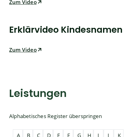
Zum Video
Erklärvideo Kindesnamen
Zum Video
Leistungen
Alphabetisches Register überspringen
A
B
C
D
E
F
G
H
I
J
K