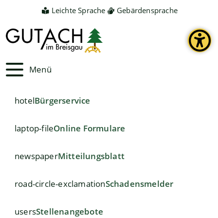
Leichte Sprache
Gebärdensprache
Menü
hotel
Bürgerservice
laptop-file
Online Formulare
newspaper
Mitteilungsblatt
road-circle-exclamation
Schadensmelder
users
Stellenangebote