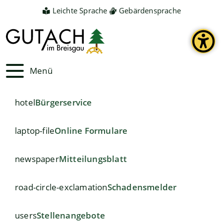
Leichte Sprache
Gebärdensprache
Menü
hotel
Bürgerservice
laptop-file
Online Formulare
newspaper
Mitteilungsblatt
road-circle-exclamation
Schadensmelder
users
Stellenangebote