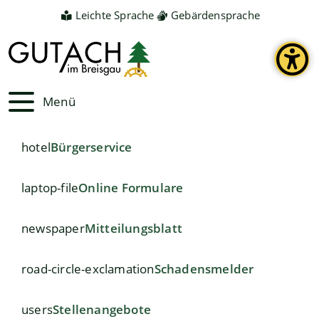
Leichte Sprache
Gebärdensprache
Menü
hotel
Bürgerservice
laptop-file
Online Formulare
newspaper
Mitteilungsblatt
road-circle-exclamation
Schadensmelder
users
Stellenangebote