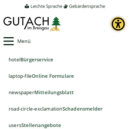
Leichte Sprache
Gebärdensprache
Menü
hotel
Bürgerservice
laptop-file
Online Formulare
newspaper
Mitteilungsblatt
road-circle-exclamation
Schadensmelder
users
Stellenangebote