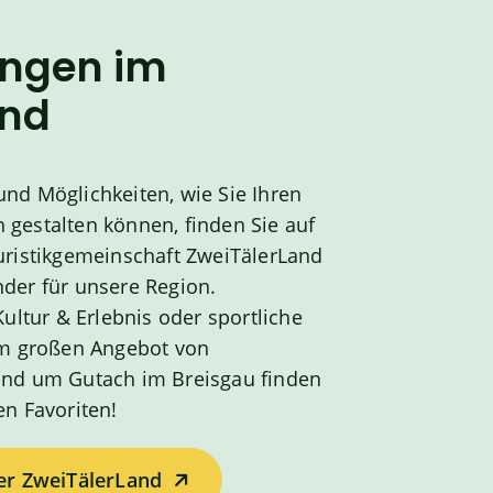
ungen im
and
nd Möglichkeiten, wie Sie Ihren
gestalten können, finden Sie auf
uristikgemeinschaft ZweiTälerLand
der für unsere Region.
Kultur & Erlebnis oder sportliche
 im großen Angebot von
und um Gutach im Breisgau finden
en Favoriten!
er ZweiTälerLand