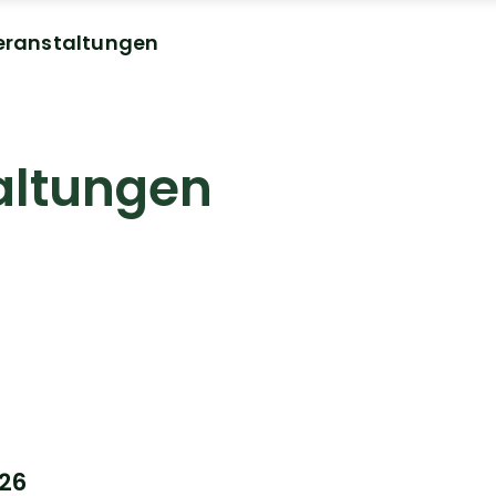
eranstaltungen
altungen
026