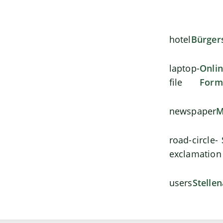
hotel
Bürger
laptop-
Onli
file
Form
newspaper
M
road-circle-
exclamation
users
Stelle