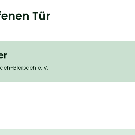
fenen Tür
er
ach-Bleibach e. V.