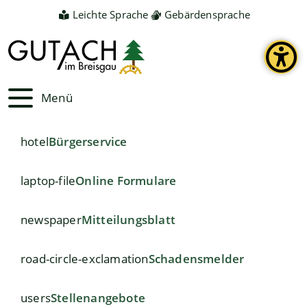
Leichte Sprache
Gebärdensprache
Menü
hotel
Bürgerservice
laptop-file
Online Formulare
newspaper
Mitteilungsblatt
road-circle-exclamation
Schadensmelder
users
Stellenangebote