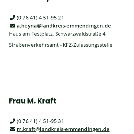
(0
76
41) 4
51-95
21
a.heyna@landkreis-emmendingen.de
Haus am Festplatz, Schwarzwaldstraße 4
Straßenverkehrsamt - KFZ-Zulassungsstelle
Frau
M.
Kraft
(0
76
41) 4
51-95
31
m.kraft@landkreis-emmendingen.de