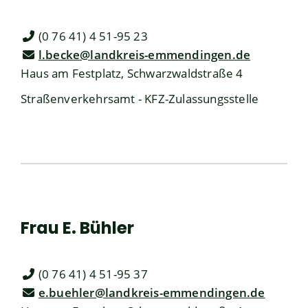
(0
76
41) 4
51-95
23
l.becke@landkreis-emmendingen.de
Haus am Festplatz, Schwarzwaldstraße 4
Straßenverkehrsamt - KFZ-Zulassungsstelle
Frau
E.
Bühler
(0
76
41) 4
51-95
37
e.buehler@landkreis-emmendingen.de