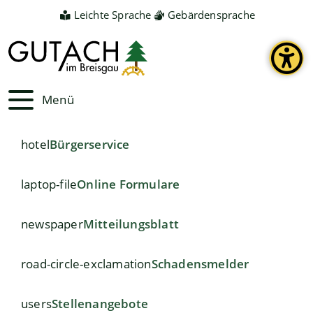
Leichte Sprache
Gebärdensprache
Menü
hotel
Bürgerservice
laptop-file
Online Formulare
newspaper
Mitteilungsblatt
road-circle-exclamation
Schadensmelder
users
Stellenangebote