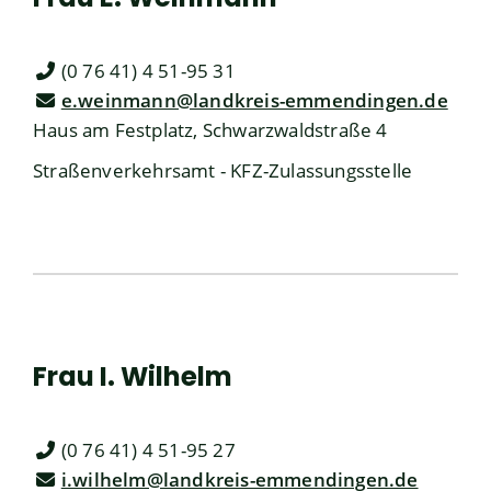
(0
76
41) 4
51-95
31
e.weinmann@landkreis-emmendingen.de
Haus am Festplatz, Schwarzwaldstraße 4
Straßenverkehrsamt - KFZ-Zulassungsstelle
Frau
I.
Wilhelm
(0
76
41) 4
51-95
27
i.wilhelm@landkreis-emmendingen.de