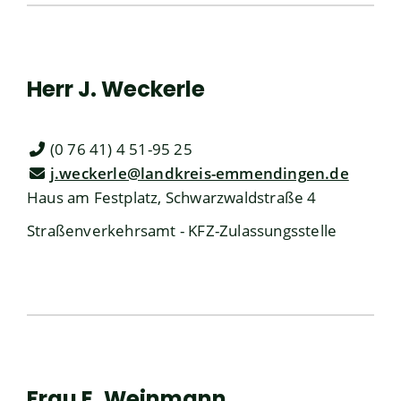
Herr
J.
Weckerle
(0
76
41) 4
51-95
25
j.weckerle@landkreis-emmendingen.de
Haus am Festplatz, Schwarzwaldstraße 4
Straßenverkehrsamt - KFZ-Zulassungsstelle
Frau
E.
Weinmann