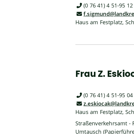
(0
76
41) 4
51-95
12
f.sigmund@landkr
Haus am Festplatz, Sc
Frau
Z.
Eskio
(0
76
41) 4
51-95
04
z.eskiocak@landkr
Haus am Festplatz, Sc
Straßenverkehrsamt - 
Umtausch (Papierführe