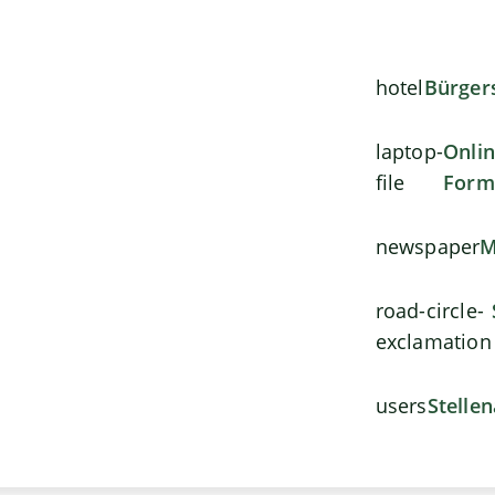
hotel
Bürger
laptop-
Onli
file
Form
newspaper
M
road-circle-
exclamation
users
Stelle