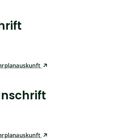
rift
ahrplanauskunft
nschrift
ahrplanauskunft