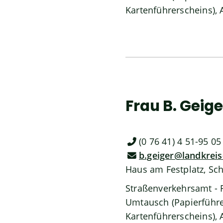
Kartenführerscheins),
Frau
B.
Geige
(0
76
41) 4
51-95
05
b.geiger@landkrei
Haus am Festplatz, Sc
Straßenverkehrsamt - 
Umtausch (Papierführe
Kartenführerscheins),