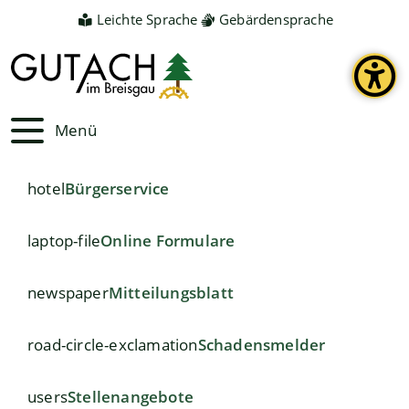
Leichte Sprache
Gebärdensprache
Menü
hotel
Bürgerservice
laptop-file
Online Formulare
newspaper
Mitteilungsblatt
road-circle-exclamation
Schadensmelder
users
Stellenangebote